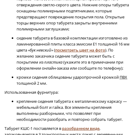
отверждения светло-серого цвета. Нижние опоры табурета
оснащены полимерными подпятниками, которые
предотвращают повреждение покрытия пола. Открытые
торцы верхних опор табурета закрыты внутренними
полимерными заглушками;
сидение табурета в базовой комплектации изготовлено из
ламинированной плиты класса эмиссии Е1 толщиной 16 мм
цвета «
бук невский
» (
посмотреть цвет на фото
). По
желанию заказчика сидение табурета может быть с
покрытием из
пластика
(укажите это в примечании при
оформлении онлайн-заказа или сообщите по телефону);
кромки сидения облицованы ударопрочной кромкой
ПВХ
толщиной 2 мм.
Использованная фурнитура:
крепление сидения табурета к металлическому каркасу —
мебельный болт и гайка. Все элементы крепления
выполнены разборными, что позволяет при
необходимости разобрать и повторно собрать табурет.
Табурет КШС-1 поставляется в
разобранном виде
,
запаковывается в 3 транспортных места: пакет с деревянными