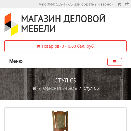
Velc
(044) 539-17-75
или
обратный звонок
Товар(ов) 0 - 0.00 бел. руб.
Меню
СТУЛ С5
Офисная мебель
Стул С5