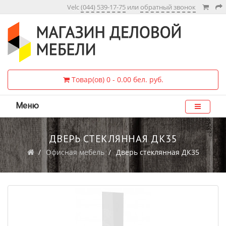
Velc
(044) 539-17-75
или
обратный звонок
Товар(ов) 0 - 0.00 бел. руб.
Меню
ДВЕРЬ СТЕКЛЯННАЯ ДК35
Офисная мебель
Дверь стеклянная ДК35