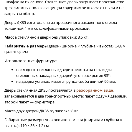
шкафах на их основе. Стеклянная дверь закрывает пространство
трех смежных полок, защищая содержимое шкафа от пыли и не
закрывая обзор.
Дверь ДК35 изготовлена из прозрачного закаленного стекла
толщиной 4 мм со шлифованными кромками.
Масса
стеклянной двери без упаковки: 3,5 кг.
Габаритные размеры
двери (ширина × глубина × высота): 34,8 ×
0,4 × 109,8 см.
Использованная фурнитура:
накладные стеклянные двери крепятся на петли для
стеклянных накладных дверей, угол раскрытия 95º;
на дверях устанавливается ручка-скоба длиной 96 мм;
Дверь стеклянная ДК35 поставляется в
разобранном виде
,
запаковывается в два транспортных места: пакет с двумя дверями,
второй пакет — фурнитура.
Масса двух дверей ДК35 в упаковке: 8 кг
Габаритные размеры упаковочного места (ширина × глубина ×
высота): 110 × 36 × 1,2 см