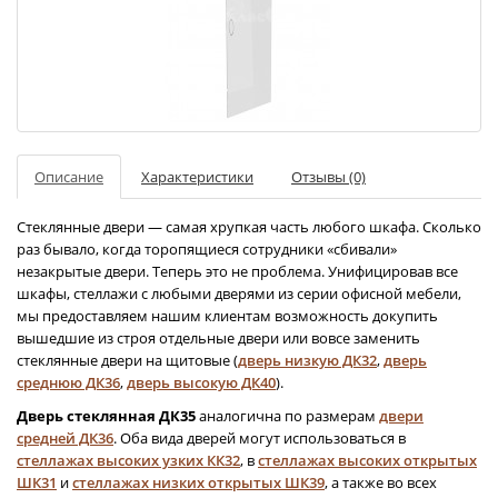
Описание
Характеристики
Отзывы (0)
Стеклянные двери — самая хрупкая часть любого шкафа. Сколько
раз бывало, когда торопящиеся сотрудники «сбивали»
незакрытые двери. Теперь это не проблема. Унифицировав все
шкафы, стеллажи с любыми дверями из серии офисной мебели,
мы предоставляем нашим клиентам возможность докупить
вышедшие из строя отдельные двери или вовсе заменить
стеклянные двери на щитовые (
дверь низкую ДК32
,
дверь
среднюю ДК36
,
дверь высокую ДК40
).
Дверь стеклянная ДК35
аналогична по размерам
двери
средней ДК36
. Оба вида дверей могут использоваться в
стеллажах высоких узких КК32
, в
стеллажах высоких открытых
ШК31
и
стеллажах низких открытых ШК39
, а также во всех