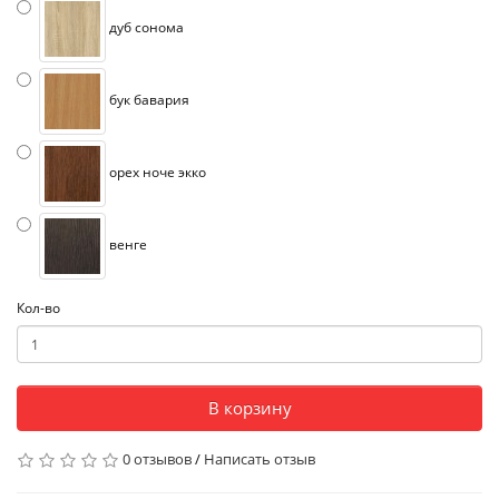
дуб сонома
бук бавария
орех ноче экко
венге
Кол-во
В корзину
0 отзывов
/
Написать отзыв