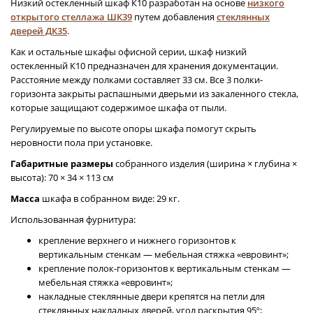
Низкий остекленный шкаф К10 разработан на основе
низкого
открытого стеллажа ШК39
путем добавления
стеклянных
дверей ДК35
.
Как и остальные шкафы офисной серии, шкаф низкий
остекленный К10 предназначен для хранения документации.
Расстояние между полками составляет 33 см. Все 3 полки-
горизонта закрыты распашными дверьми из закаленного стекла,
которые защищают содержимое шкафа от пыли.
Регулируемые по высоте опоры шкафа помогут скрыть
неровности пола при установке.
Габаритные размеры
собранного изделия (ширина × глубина ×
высота): 70 × 34 × 113 см
Масса
шкафа в собранном виде: 29 кг.
Использованная фурнитура:
крепление верхнего и нижнего горизонтов к
вертикальным стенкам — мебельная стяжка «евровинт»;
крепление полок-горизонтов к вертикальным стенкам —
мебельная стяжка «евровинт»;
накладные стеклянные двери крепятся на петли для
стеклянных накладных дверей, угол раскрытия 95º;