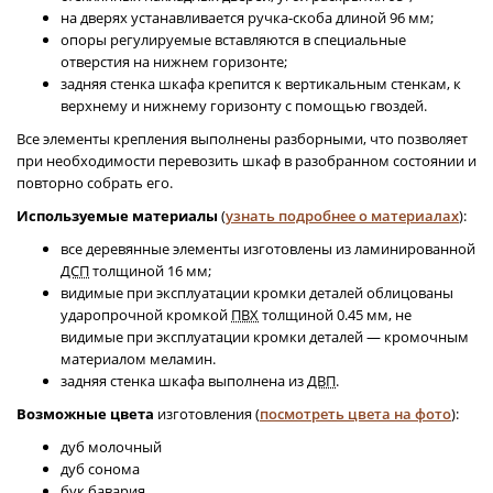
на дверях устанавливается ручка-скоба длиной 96 мм;
опоры регулируемые вставляются в специальные
отверстия на нижнем горизонте;
задняя стенка шкафа крепится к вертикальным стенкам, к
верхнему и нижнему горизонту с помощью гвоздей.
Все элементы крепления выполнены разборными, что позволяет
при необходимости перевозить шкаф в разобранном состоянии и
повторно собрать его.
Используемые материалы
(
узнать подробнее о материалах
):
все деревянные элементы изготовлены из ламинированной
ДСП
толщиной 16 мм;
видимые при эксплуатации кромки деталей облицованы
ударопрочной кромкой
ПВХ
толщиной 0.45 мм, не
видимые при эксплуатации кромки деталей — кромочным
материалом меламин.
задняя стенка шкафа выполнена из
ДВП
.
Возможные цвета
изготовления (
посмотреть цвета на фото
):
дуб молочный
дуб сонома
бук бавария